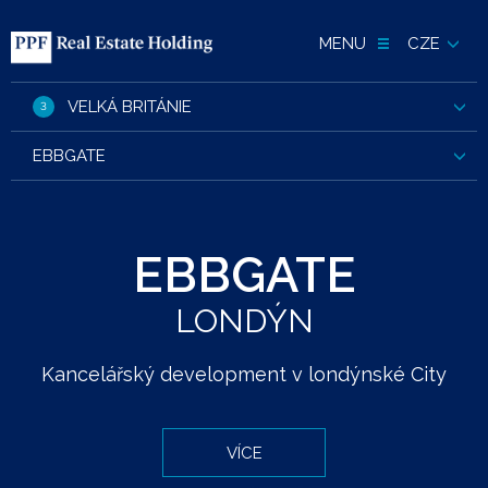
MENU
CZE
VELKÁ BRITÁNIE
3
EBBGATE
EBBGATE
LONDÝN
Kancelářský development v londýnské City
VÍCE