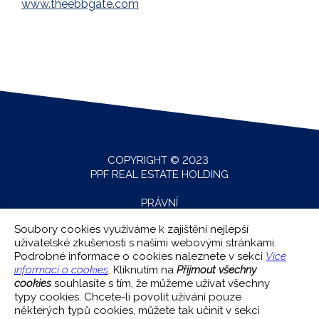
www.theebbgate.com
COPYRIGHT © 2023
PPF REAL ESTATE HOLDING
PRÁVNÍ
USTANOVENÍ
Soubory cookies využíváme k zajištění nejlepší
uživatelské zkušenosti s našimi webovými stránkami.
MAPA
Podrobné informace o cookies naleznete v sekci
Více
STRÁNEK
informací o cookies
. Kliknutím na
Přijmout všechny
cookies
souhlasíte s tím, že můžeme užívat všechny
OCHRANA
typy cookies. Chcete-li povolit užívání pouze
OSOBNÍCH ÚDAJŮ
některých typů cookies, můžete tak učinit v sekci