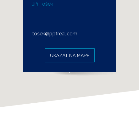
Jiří Tošek
tosek@ppfreal.com
UKÁZAT NA MAPĚ